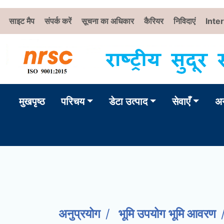
साइट मैप
संपर्क करें
सूचना का अधिकार
कैरियर
निविदाएं
Inte
मुखपृष्ठ
परिचय
डेटा उत्पाद
सेवाएँ
अन
अनुप्रयोग
भूमि उपयोग भूमि आवरण