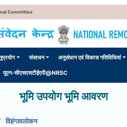
rnal Committee
ुप्रयोग
संसाधन
अनुसंधान एवं विकास गतिविधियां
यूएन-सीएसएसटीईएपी@NRSC
भूमि उपयोग भूमि आवरण
विहंगावलोकन