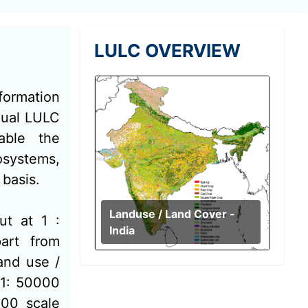
LULC OVERVIEW
formation
nual LULC
able the
osystems,
 basis.
Landuse / Land Cover -
ut at 1 :
India
art from
and use /
 1: 50000
000 scale